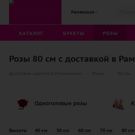
Раменское
КАТАЛОГ
БУКЕТЫ
РОЗЫ
Розы 80 см с доставкой в Ра
—
—
Доставка цветов в Раменском
Розы
80 см
Одноголовые розы
К
Высота
40 см
50 см
60 см
70 см
80 см