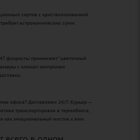
ционных сортов с кристаллизованной
 требует астрономических сумм.
5:47 флористы принимают "цветочный
камеры с климат-контролем
оставки.
тию офиса? Доставляем 24/7. Курьер —
атная транспортировка в термобоксе,
я как эмоциональный мостик к вам.
 всего в одном