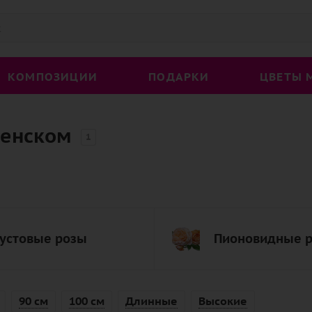
КОМПОЗИЦИИ
ПОДАРКИ
ЦВЕТЫ 
менском
1
устовые розы
Пионовидные 
90 см
100 см
Длинные
Высокие