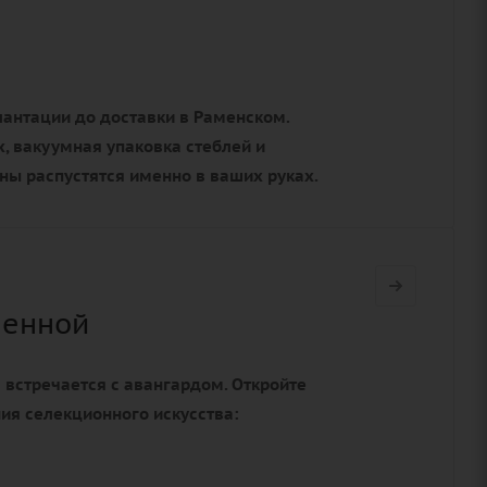
лантации до доставки в Раменском.
, вакуумная упаковка стеблей и
оны распустятся именно в ваших руках.
ленной
а встречается с авангардом. Откройте
ния селекционного искусства: