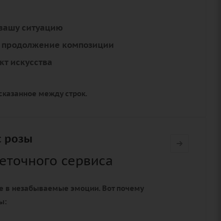
вашу ситуацию
к продолжение композиции
кт искусства
сказанное между строк.
с розы
веточного сервиса
 в незабываемые эмоции. Вот почему
ы: