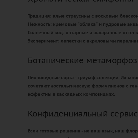
Традиция:
алые страусины с восковым блеско
Нежность:
кремовые "облака" и пудровые акв
Солнечный код:
янтарные и шафранные оттен
Эксперимент:
лепестки с акриловыми перели
Ботанические метаморфо
Пионовидные сорта - триумф селекции. Их мн
сочетают ностальгическую форму пионов с ген
эффектны в каскадных композициях.
Конфиденциальный сервис
Если готовые решения - не ваш язык, наш фло