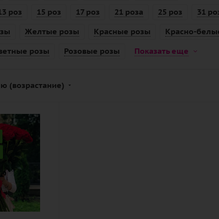
13 роз
15 роз
17 роз
21 роза
25 роз
31 ро
озы
Желтые розы
Красные розы
Красно-белы
ветные розы
Розовые розы
Показать еще
ю (возрастание)