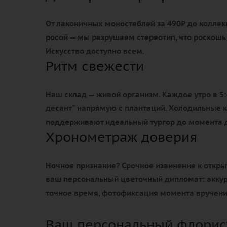
От лаконичных моностеблей за 490₽ до коллек
росой — мы разрушаем стереотип, что роскошь
Искусство доступно всем.
Ритм свежести
Наш склад — живой организм. Каждое утро в 
десант" напрямую с плантаций. Холодильные 
поддерживают идеальный тургор до момента д
Хронометраж доверия
Ночное признание? Срочное извинение к откры
ваш персональный цветочный дипломат: аккур
точное время, фотофиксация момента вручени
Ваш персональный флорист