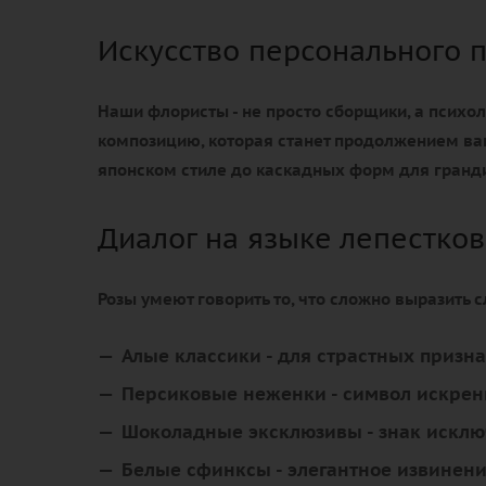
Искусство персонального 
Наши флористы - не просто сборщики, а психол
композицию, которая станет продолжением ва
японском стиле до каскадных форм для гранд
Диалог на языке лепестков
Розы умеют говорить то, что сложно выразить 
Алые классики
- для страстных призн
Персиковые неженки
- символ искрен
Шоколадные эксклюзивы
- знак искл
Белые сфинксы
- элегантное извинен