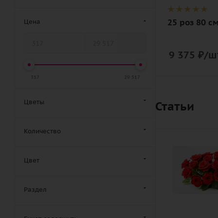
роза, лента
25 роз 80 с
Цена
9 375
₽
/ш
317
29 517
Цветы
Статьи
Количество
Цвет
Раздел