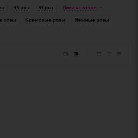
за
35 роз
37 роз
Показать еще
е розы
Кремовые розы
Нежные розы