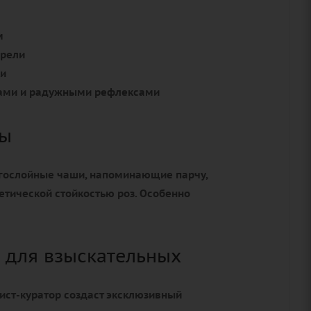
м
арели
ки
вами и радужными рефлексами
зы
огослойные чаши, напоминающие парчу,
етической стойкостью роз. Особенно
 для взыскательных
рист-куратор создаст эксклюзивный