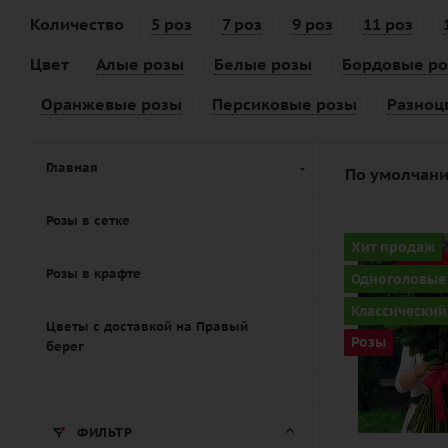
Количество
5 роз
7 роз
9 роз
11 роз
Цвет
Алые розы
Белые розы
Бордовые р
Оранжевые розы
Персиковые розы
Разноц
Главная
По умолчани
Розы в сетке
Количество
Хит продаж
25
Розы в крафте
Одноголовые
Цвет
Классический
алый,
Цветы с доставкой на Правый
Розы
берег
бордовый,
красный,
чайный
ФИЛЬТР
Описание