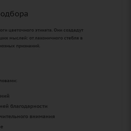
подбора
оги цветочного этикета. Они создадут
ших мыслей: от лаконичного стебля в
иозных признаний.
словами:
аний
ней благодарности
ючительного внимания
ие