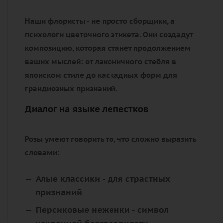
бархатными лепестками, кенийские бутоны с
упругими стеблями, голландские гибриды
невероятных оттенков. Каждая роза
проходит строгий отбор, чтобы предстать
перед вами в идеальном тургоре.
Искусство персонального подбора
Наши флористы - не просто сборщики, а
психологи цветочного этикета. Они создадут
композицию, которая станет продолжением
ваших мыслей: от лаконичного стебля в
японском стиле до каскадных форм для
грандиозных признаний.
Диалог на языке лепестков