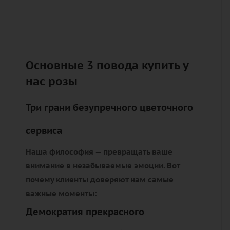
Если готовые решения - не ваш язык, наш
флорист-куратор создаст эксклюзивный
диалог на языке флористики:
Расшифруем семантику оттенков
под вашу ситуацию
Разработаем концепцию упаковки
как продолжение композиции
Превратим эмоции в тактильный
объект искусства
Просто опишите адресата - мы расшифруем
несказанное между строк.