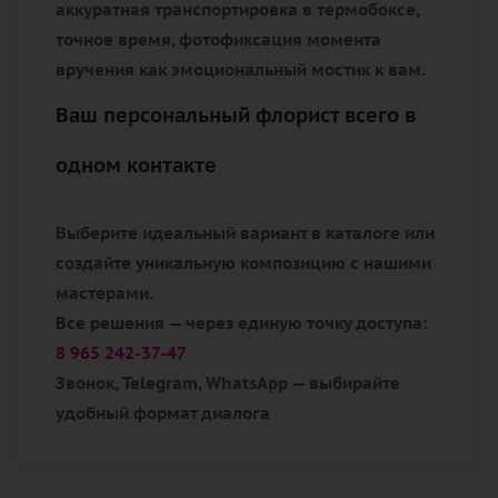
внимание в незабываемые эмоции. Вот
почему клиенты доверяют нам самые
важные моменты:
Демократия прекрасного
От лаконичных моностеблей за 490₽ до
коллекционных сортов с кристаллизованной
росой — мы разрушаем стереотип, что
роскошь требует астрономических сумм.
Искусство доступно всем.
Ритм свежести
Наш склад — живой организм. Каждое утро в
5:47 флористы принимают "цветочный
десант" напрямую с плантаций. Холодильные
камеры с климат-контролем поддерживают
идеальный тургор до момента доставки.