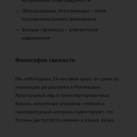
Розы умеют говорить то, что сложно выразить
словами:
Алые классики
- для страстных
признаний
Персиковые неженки
- символ
искренней благодарности
Шоколадные эксклюзивы
- знак
исключительного внимания
Белые сфинксы
- элегантное
извинение
Философия свежести
Мы соблюдаем 24-часовой цикл: от среза на