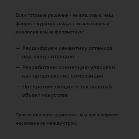
Солнечный код:
янтарные и шафранные
оттенки
Эксперимент:
лепестки с акриловыми
переливами и радужными рефлексами
Ботанические метаморфозы
Пионовидные сорта - триумф селекции. Их
многослойные чаши, напоминающие парчу,
сочетают ностальгическую форму пионов с
генетической стойкостью роз. Особенно
эффектны в каскадных композициях.
Конфиденциальный сервис для
взыскательных