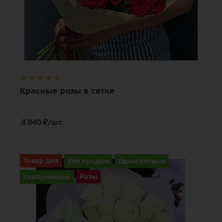
Красные розы в сетке
8 040
₽
/шт.
Количество
Товар дня
Хит продаж
Одноголовые
37
Классический
Розы
Цвет
белый
Описание