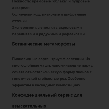
Как выбрать букет роз?
Навигация по розовой вселенной
Наш каталог - ботанический атлас, где
классика встречается с авангардом.
Откройте для себя не просто цветы, а живые
произведения селекционного искусства:
Хроматическая симфония
Традиция:
алые страусины с восковым
блеском
Нежность:
кремовые "облака" и пудровые
акварели