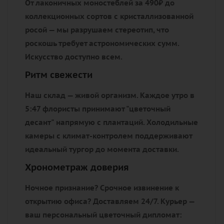
Основные 3 повода купить у
нас розы
Три грани безупречного цветочного
сервиса
Наша философия — превращать ваше