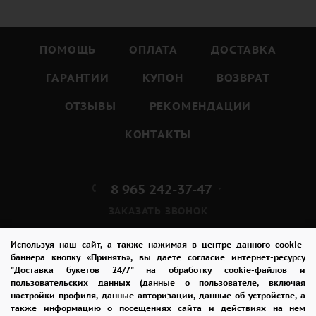
Хронометраж доверия
Ночное признание? Срочное извинение к
открытию офиса? Доставляем 24/7. Курьер —
ваш персональный цветочный дипломат:
аккуратная транспортировка в термобоксе,
точное время, фотофиксация момента
вручения как эмоциональный мостик к вам.
Ваш персональный флорист всего в
одном контакте
Используя наш сайт, а также нажимая в центре данного cookie-
Выберите идеальный вариант в каталоге или
баннера кнопку «Принять», вы даете согласие интернет-ресурсу
создайте уникальную композицию с нашими
"Доставка букетов 24/7" на обработку cookie-файлов и
пользовательских данных (данные о пользователе, включая
мастерами.
настройки профиля, данные авторизации, данные об устройстве, а
Все решения — через единую точку доступа:
также информацию о посещениях сайта и действиях на нем