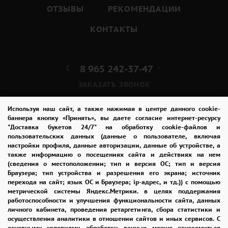
ОТЗЫВЫ
РЕКОМЕНДАЦИИ
КОНТАКТЫ
8 965 242-37-47
ЗАКАЗАТЬ ЗВОНОК
admin@buket24delivery.ru
Используя наш сайт, а также нажимая в центре данного cookie-
баннера кнопку «Принять», вы даете согласие интернет-ресурсу
"Доставка букетов 24/7" на обработку cookie-файлов и
ул. Народная д. 8,
пользовательских данных (данные о пользователе, включая
возле ТЦ «АТОС»
настройки профиля, данные авторизации, данные об устройстве, а
также информацию о посещениях сайта и действиях на нем
(сведения о местоположении; тип и версия ОС; тип и версия
ПОЛИТИКА КОНФИДЕНЦИАЛЬНОСТИ
Браузера; тип устройства и разрешения его экрана; источник
перехода на сайт; язык ОС и Браузера; ip-адрес, и тд.)) с помощью
метрической системы Яндекс.Метрики. в целях поддержания
работоспособности и улучшения функциональности сайта, данных
2026 © "Доставка цветов в Раменском"
личного кабинета, проведения ретаргетинга, сбора статистики и
Публичная оферта
осуществления аналитики в отношении сайтов и иных сервисов. С
основными условиями обработки данных можно ознакомиться