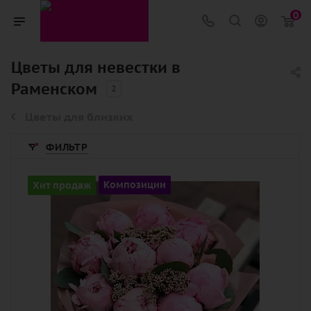
0
Цветы для невестки в
Раменском
2
Цветы для близких
ФИЛЬТР
Количество
Хит продаж
Композиции
11
Цвет
нежный, розовый
Описание
озотамнус, пион, эвкалипт, оазис,
лента, шляпная коробка