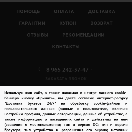
ПОМОЩЬ
ОПЛАТА
ДОСТАВКА
ГАРАНТИИ
КУПОН
ВОЗВРАТ
ОТЗЫВЫ
РЕКОМЕНДАЦИИ
КОНТАКТЫ
8 965 242-37-47
ЗАКАЗАТЬ ЗВОНОК
admin@buket24delivery.ru
Используя наш сайт, а также нажимая в центре данного cookie-
баннера кнопку «Принять», вы даете согласие интернет-ресурсу
"Доставка букетов 24/7" на обработку cookie-файлов и
ул. Народная д. 8,
пользовательских данных (данные о пользователе, включая
возле ТЦ «АТОС»
настройки профиля, данные авторизации, данные об устройстве, а
также информацию о посещениях сайта и действиях на нем
(сведения о местоположении; тип и версия ОС; тип и версия
ПОЛИТИКА КОНФИДЕНЦИАЛЬНОСТИ
Браузера; тип устройства и разрешения его экрана; источник