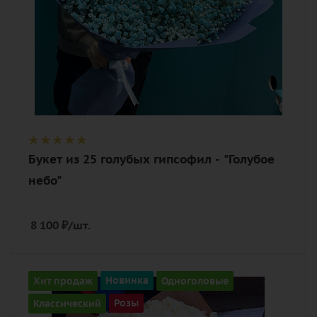
Букет из 25 голубых гипсофил - "Голубое
небо"
8 100
₽
/шт.
Количество
Хит продаж
Новинка
Одноголовые
101
Классический
Розы