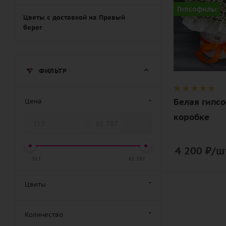
Цвет
Гипсофилы
белый
Цветы с доставкой на Правый
берег
Описание
гипсофилы,
оазис, тишь
ФИЛЬТР
лента,
шляпная
коробка
Белая гипс
Цена
коробке
4 200
₽
/ш
317
61 787
Цветы
Количество