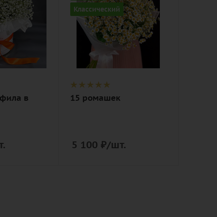
Цвет
Классический
белый
Описание
танацетум
ю,
(полевая
ромашка),
лента,
дизайнерская
офила в
15 ромашек
упаковка
т.
5 100
₽
/шт.