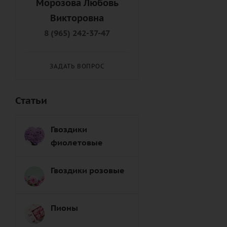
Морозова Любовь
Подруге (
8
)
Викторовна
Правнуку (
9
)
8 (965) 242-37-47
Правнучке (
8
)
Пробабушке (
7
)
ЗАДАТЬ ВОПРОС
Продедушке (
7
)
Свату (
7
)
Статьи
Сватье (
8
)
Свекрови (
8
)
Гвоздики
Свекру (
8
)
фиолетовые
Свояку (
7
)
Свояченице (
9
)
Гвоздики розовые
Сестре (
6
)
Снохе (
7
)
Пионы
Сыну (
6
)