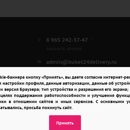
8 965 242-37-47
ЗАКАЗАТЬ ЗВОНОК
admin@buket24delivery.ru
ул. Народная д. 8,
kie-баннера кнопку «Принять», вы даете согласие интернет-рес
возле ТЦ «АТОС»
я настройки профиля, данные авторизации, данные об устрой
и версия Браузера; тип устройства и разрешения его экрана; и
в целях поддержания работоспособности и улучшения функци
итики в отношении сайтов и иных сервисов. С основными 
батывались, просьба покинуть сайт.
Принять