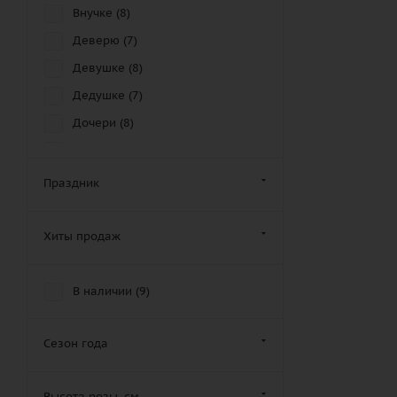
Внучке (
8
)
Деверю (
7
)
Девушке (
8
)
Дедушке (
7
)
Дочери (
8
)
Другу (
5
)
Дяде (
8
)
Праздник
Женщине (
7
)
Золовке (
6
)
Хиты продаж
Зятю (
7
)
Крестной маме (
7
)
В наличии (
9
)
Крестному отцу (
10
)
Кузену (
5
)
Сезон года
Кузине (
7
)
Высота розы, см