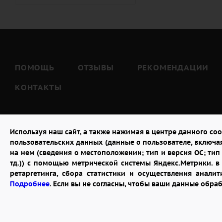
Тёте (
7
)
Тёще (
5
)
Тестю (
7
)
Шурину (
7
)
ПОМОЩЬ
ОТЗЫВЫ
РЕКОМЕНДАЦИИ
КОНТАКТЫ
Используя наш сайт, а также нажимая в центре данного coo
пользовательских данных (данные о пользователе, включа
на нем (сведения о местоположении; тип и версия ОС; тип 
тд.)) с помощью метрической системы Яндекс.Метрики. 
ретаргетинга, сбора статистики и осуществления анал
2026 © "Доставка цветов в Раменском"
Подробнее
. Если вы не согласны, чтобы ваши данные обра
Публичная оферта
Открыть ИП поможет ООО «Банк Точка»