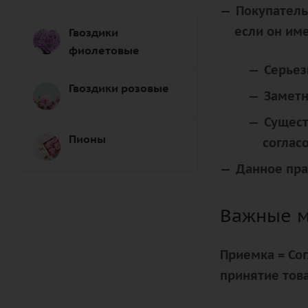
Покупатель
если он им
Гвоздики
фиолетовые
Серьез
Гвоздики розовые
Заметн
Сущест
Пионы
соглас
Данное прав
Важные м
Приемка = Сог
принятие това