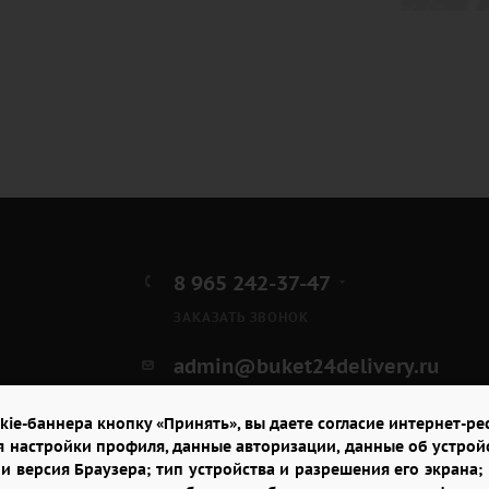
8 965 242-37-47
ЗАКАЗАТЬ ЗВОНОК
admin@buket24delivery.ru
ул. Народная д. 8,
kie-баннера кнопку «Принять», вы даете согласие интернет-рес
возле ТЦ «АТОС»
я настройки профиля, данные авторизации, данные об устрой
и версия Браузера; тип устройства и разрешения его экрана; и