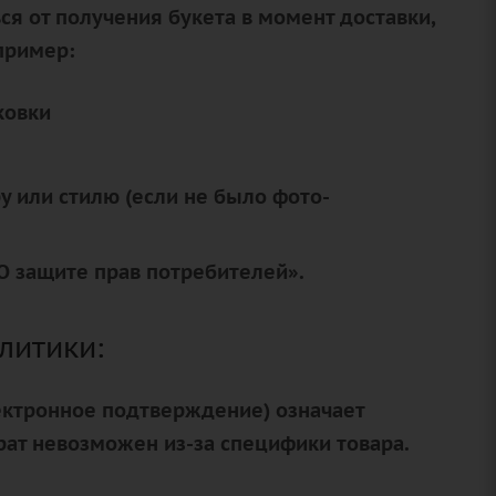
ся от получения букета в момент доставки,
пример:
ковки
у или стилю (если не было фото-
 «О защите прав потребителей».
литики:
ектронное подтверждение) означает
рат невозможен из-за специфики товара.