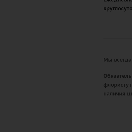
круглосут
Мы всегда
Обязатель
флористу 
наличия ц