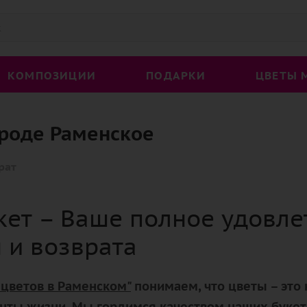
КОМПОЗИЦИИ
ПОДАРКИ
ЦВЕТЫ 
ороде Раменское
рат
кет – Ваше полное удовле
 и возврата
 цветов в Раменском"
понимаем, что цветы – это 
ты жизни. Мы гордимся качеством наших букето