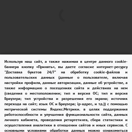
Используя наш сайт, а также нажимая в центре данного cookie-
баннера кнопку «Принять», вы даете согласие интернет-ресурсу
ПОМОЩЬ
ОПЛАТА
ДОСТАВКА
"Доставка букетов 24/7" на обработку cookie-файлов и
пользовательских данных (данные о пользователе, включая
ГАРАНТИИ
КУПОН
ВОЗВРАТ
настройки профиля, данные авторизации, данные об устройстве, а
также информацию о посещениях сайта и действиях на нем
ОТЗЫВЫ
РЕКОМЕНДАЦИИ
(сведения о местоположении; тип и версия ОС; тип и версия
Браузера; тип устройства и разрешения его экрана; источник
перехода на сайт; язык ОС и Браузера; ip-адрес, и тд.)) с помощью
КОНТАКТЫ
метрической системы Яндекс.Метрики. в целях поддержания
работоспособности и улучшения функциональности сайта, данных
личного кабинета, проведения ретаргетинга, сбора статистики и
осуществления аналитики в отношении сайтов и иных сервисов. С
8 965 242-37-47
основными условиями обработки данных можно ознакомиться