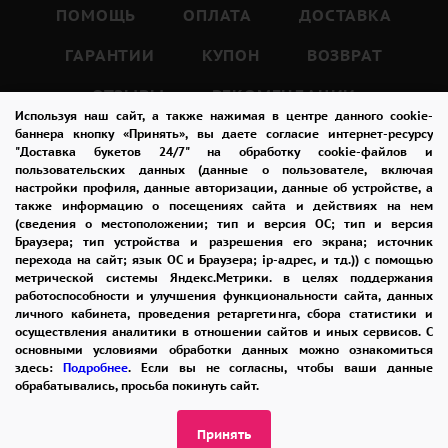
цветом.
ПОМОЩЬ
ОПЛАТА
ДОСТАВКА
ГАРАНТИИ
КУПОН
ВОЗВРАТ
Букет из 21 фиолетовых роз с зеленью - это
ОТЗЫВЫ
РЕКОМЕНДАЦИИ
не только красивый, но и очень символичный
Используя наш сайт, а также нажимая в центре данного cookie-
подарок.
КОНТАКТЫ
баннера кнопку «Принять», вы даете согласие интернет-ресурсу
"Доставка букетов 24/7" на обработку cookie-файлов и
Такой букет можно дарить в знак уважения,
пользовательских данных (данные о пользователе, включая
настройки профиля, данные авторизации, данные об устройстве, а
любви, а также в знак поддержки и
также информацию о посещениях сайта и действиях на нем
8 965 242-37-47
сопереживания.
(сведения о местоположении; тип и версия ОС; тип и версия
ЗАКАЗАТЬ ЗВОНОК
Браузера; тип устройства и разрешения его экрана; источник
Фиолетовые розы также часто выбирают
перехода на сайт; язык ОС и Браузера; ip-адрес, и тд.)) с помощью
метрической системы Яндекс.Метрики. в целях поддержания
для свадебных букетов, ведь они
admin@buket24delivery.ru
работоспособности и улучшения функциональности сайта, данных
символизируют глубокую духовную связь
личного кабинета, проведения ретаргетинга, сбора статистики и
ул. Народная д. 8,
осуществления аналитики в отношении сайтов и иных сервисов. С
между молодоженами.
основными условиями обработки данных можно ознакомиться
возле ТЦ «АТОС»
здесь:
Подробнее
. Если вы не согласны, чтобы ваши данные
обрабатывались, просьба покинуть сайт.
Кроме того, букет из 21 фиолетовых роз с
ПОЛИТИКА КОНФИДЕНЦИАЛЬНОСТИ
зеленью будет прекрасным подарком на
Принять