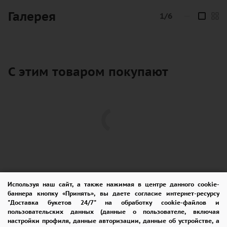
символизирующих восхищение и уважение,
Галерея
1/6
—
гармонично переплетаются с четырьмя
нежными пионовидными кустовыми розами,
которые олицетворяют романтику и
изящество.
С этим товаром покупают
Эвкалипт добавляет букету нотку свежести и
делает композицию ещё более стильной,
подчёркивая её природную красоту.
А дизайнерская упаковка завершает образ,
превращая букет в настоящий шедевр,
Используя наш сайт, а также нажимая в центре данного cookie-
достойный самых особенных моментов.
баннера кнопку «Принять», вы даете согласие интернет-ресурсу
"Доставка букетов 24/7" на обработку cookie-файлов и
пользовательских данных (данные о пользователе, включая
ПОМОЩЬ
ОПЛАТА
ДОСТАВКА
"Вкус благородный" — это букет для тех, кто
настройки профиля, данные авторизации, данные об устройстве, а