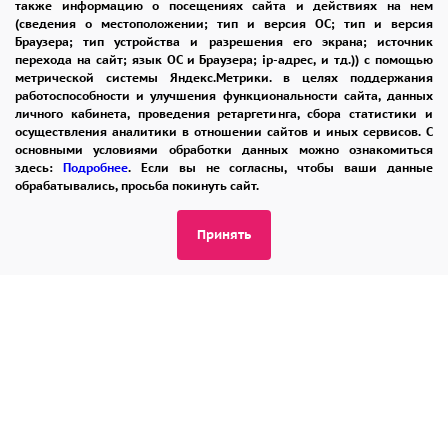
также информацию о посещениях сайта и действиях на нем
ценит детали и стремится подчеркнуть свою
ГАРАНТИИ
КУПОН
ВОЗВРАТ
(сведения о местоположении; тип и версия ОС; тип и версия
индивидуальность.
Браузера; тип устройства и разрешения его экрана; источник
ОТЗЫВЫ
РЕКОМЕНДАЦИИ
перехода на сайт; язык ОС и Браузера; ip-адрес, и тд.)) с помощью
метрической системы Яндекс.Метрики. в целях поддержания
КОНТАКТЫ
работоспособности и улучшения функциональности сайта, данных
Он станет идеальным подарком, чтобы
личного кабинета, проведения ретаргетинга, сбора статистики и
выразить восхищение, признаться в чувствах
осуществления аналитики в отношении сайтов и иных сервисов. С
основными условиями обработки данных можно ознакомиться
или просто подарить радость дорогому
8 965 242-37-47
здесь:
Подробнее
. Если вы не согласны, чтобы ваши данные
обрабатывались, просьба покинуть сайт.
человеку.
ЗАКАЗАТЬ ЗВОНОК
Принять
admin@buket24delivery.ru
Этот букет — воплощение благородства и
утончённого вкуса.
ул. Народная д. 8,
возле ТЦ «АТОС»
ПОЛИТИКА КОНФИДЕНЦИАЛЬНОСТИ
2026 © "Доставка цветов в Раменском"