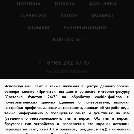
ПОМОЩЬ
ОПЛАТА
ДОСТАВКА
ГАРАНТИИ
КУПОН
ВОЗВРАТ
ОТЗЫВЫ
РЕКОМЕНДАЦИИ
КОНТАКТЫ
8 965 242-37-47
ЗАКАЗАТЬ ЗВОНОК
admin@buket24delivery.ru
Используя наш сайт, а также нажимая в центре данного cookie-
баннера кнопку «Принять», вы даете согласие интернет-ресурсу
"Доставка букетов 24/7" на обработку cookie-файлов и
ул. Народная д. 8,
пользовательских данных (данные о пользователе, включая
возле ТЦ «АТОС»
настройки профиля, данные авторизации, данные об устройстве, а
также информацию о посещениях сайта и действиях на нем
(сведения о местоположении; тип и версия ОС; тип и версия
ПОЛИТИКА КОНФИДЕНЦИАЛЬНОСТИ
Браузера; тип устройства и разрешения его экрана; источник
перехода на сайт; язык ОС и Браузера; ip-адрес, и тд.)) с помощью