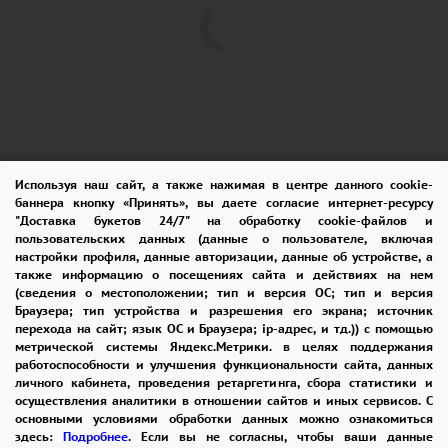
Используя наш сайт, а также нажимая в центре данного cookie-
баннера кнопку «Принять», вы даете согласие интернет-ресурсу
ПОМОЩЬ
ОПЛАТА
ДОСТАВКА
"Доставка букетов 24/7" на обработку cookie-файлов и
пользовательских данных (данные о пользователе, включая
ГАРАНТИИ
КУПОН
ВОЗВРАТ
настройки профиля, данные авторизации, данные об устройстве, а
также информацию о посещениях сайта и действиях на нем
ОТЗЫВЫ
РЕКОМЕНДАЦИИ
(сведения о местоположении; тип и версия ОС; тип и версия
Браузера; тип устройства и разрешения его экрана; источник
перехода на сайт; язык ОС и Браузера; ip-адрес, и тд.)) с помощью
КОНТАКТЫ
метрической системы Яндекс.Метрики. в целях поддержания
работоспособности и улучшения функциональности сайта, данных
личного кабинета, проведения ретаргетинга, сбора статистики и
осуществления аналитики в отношении сайтов и иных сервисов. С
8 965 242-37-47
основными условиями обработки данных можно ознакомиться
здесь:
Подробнее
. Если вы не согласны, чтобы ваши данные
ЗАКАЗАТЬ ЗВОНОК