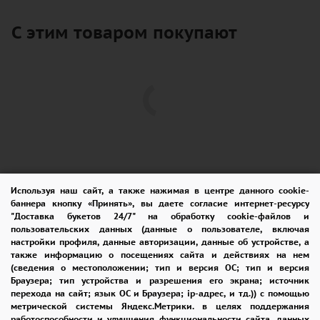
С этим товаром покупают
Используя наш сайт, а также нажимая в центре данного cookie-
баннера кнопку «Принять», вы даете согласие интернет-ресурсу
"Доставка букетов 24/7" на обработку cookie-файлов и
пользовательских данных (данные о пользователе, включая
ПОМОЩЬ
ОПЛАТА
ДОСТАВКА
настройки профиля, данные авторизации, данные об устройстве, а
также информацию о посещениях сайта и действиях на нем
ГАРАНТИИ
КУПОН
ВОЗВРАТ
(сведения о местоположении; тип и версия ОС; тип и версия
Браузера; тип устройства и разрешения его экрана; источник
ОТЗЫВЫ
РЕКОМЕНДАЦИИ
перехода на сайт; язык ОС и Браузера; ip-адрес, и тд.)) с помощью
метрической системы Яндекс.Метрики. в целях поддержания
КОНТАКТЫ
работоспособности и улучшения функциональности сайта, данных