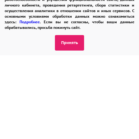
личного кабинета, проведения ретаргетинга, сбора статистики и
осуществления аналитики в отношении сайтов и иных сервисов. С
основными условиями обработки данных можно ознакомиться
8 965 242-37-47
здесь:
Подробнее
. Если вы не согласны, чтобы ваши данные
обрабатывались, просьба покинуть сайт.
ЗАКАЗАТЬ ЗВОНОК
Принять
admin@buket24delivery.ru
ул. Народная д. 8,
возле ТЦ «АТОС»
ПОЛИТИКА КОНФИДЕНЦИАЛЬНОСТИ
2026 © "Доставка цветов в Раменском"
Публичная оферта
Открыть ИП поможет ООО «Банк Точка»