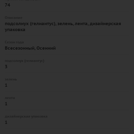
74
Описание
подсолнух (гелиантус), зелень, лента, дизайнерская
упаковка
Сезон года
Всесезонный, Осенний
подсолнух (гелиантус)
3
зелень
1
лента
1
дизайнерская упаковка
1