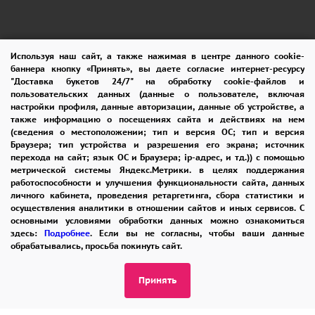
Используя наш сайт, а также нажимая в центре данного cookie-
баннера кнопку «Принять», вы даете согласие интернет-ресурсу
"Доставка букетов 24/7" на обработку cookie-файлов и
пользовательских данных (данные о пользователе, включая
ПОМОЩЬ
ОПЛАТА
ДОСТАВКА
настройки профиля, данные авторизации, данные об устройстве, а
также информацию о посещениях сайта и действиях на нем
ГАРАНТИИ
КУПОН
ВОЗВРАТ
(сведения о местоположении; тип и версия ОС; тип и версия
Браузера; тип устройства и разрешения его экрана; источник
ОТЗЫВЫ
РЕКОМЕНДАЦИИ
перехода на сайт; язык ОС и Браузера; ip-адрес, и тд.)) с помощью
метрической системы Яндекс.Метрики. в целях поддержания
КОНТАКТЫ
работоспособности и улучшения функциональности сайта, данных
личного кабинета, проведения ретаргетинга, сбора статистики и
осуществления аналитики в отношении сайтов и иных сервисов. С
основными условиями обработки данных можно ознакомиться
8 965 242-37-47
здесь:
Подробнее
. Если вы не согласны, чтобы ваши данные
обрабатывались, просьба покинуть сайт.
ЗАКАЗАТЬ ЗВОНОК
Принять
admin@buket24delivery.ru