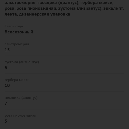
альстромерия, гвоздика (диантус), гербера макси,
роза, роза пионовидная, эустома (лизиантус), эвкалипт,
лента, дизайнерская упаковка
Сезон года
Всесезонный
альстромерия
15
эустома (лизиантус)
5
гербера макси
10
гвоздика (диантус)
7
роза пионовидная
5