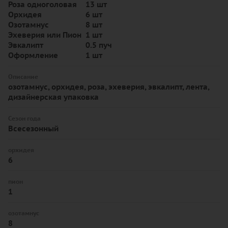
Роза одноголовая
13 шт
Орхидея
6 шт
Озотамнус
8 шт
Эхеверия или Пион
1 шт
Эвкалипт
0.5 пуч
Оформление
1 шт
Описание
озотамнус, орхидея, роза, эхеверия, эвкалипт, лента,
дизайнерская упаковка
Сезон года
Всесезонный
орхидея
6
пион
1
озотамнус
8