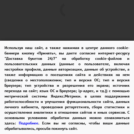
Используя наш сайт, а также нажимая в центре данного cookie-
баннера кнопку «Принять», вы даете согласие интернет-ресурсу
"Доставка букетов 24/7" на обработку cookie-файлов и
пользовательских данных (данные о пользователе, включая
ПОМОЩЬ
ОПЛАТА
ДОСТАВКА
настройки профиля, данные авторизации, данные об устройстве, а
также информацию о посещениях сайта и действиях на нем
ГАРАНТИИ
КУПОН
ВОЗВРАТ
(сведения о местоположении; тип и версия ОС; тип и версия
Браузера; тип устройства и разрешения его экрана; источник
ОТЗЫВЫ
РЕКОМЕНДАЦИИ
перехода на сайт; язык ОС и Браузера; ip-адрес, и тд.)) с помощью
метрической системы Яндекс.Метрики. в целях поддержания
КОНТАКТЫ
работоспособности и улучшения функциональности сайта, данных
личного кабинета, проведения ретаргетинга, сбора статистики и
осуществления аналитики в отношении сайтов и иных сервисов. С
основными условиями обработки данных можно ознакомиться
8 965 242-37-47
здесь:
Подробнее
. Если вы не согласны, чтобы ваши данные
обрабатывались, просьба покинуть сайт.
ЗАКАЗАТЬ ЗВОНОК