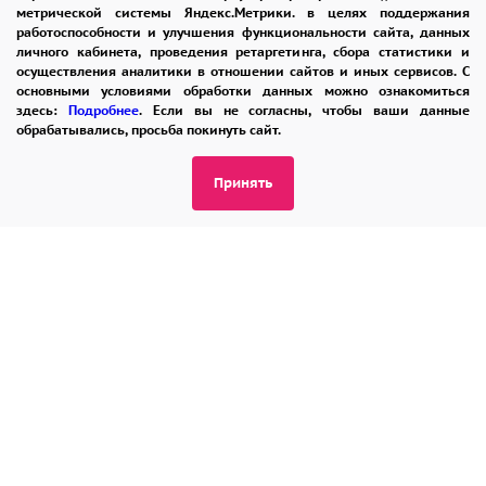
метрической системы Яндекс.Метрики. в целях поддержания
КОНТАКТЫ
работоспособности и улучшения функциональности сайта, данных
личного кабинета, проведения ретаргетинга, сбора статистики и
осуществления аналитики в отношении сайтов и иных сервисов. С
основными условиями обработки данных можно ознакомиться
8 965 242-37-47
здесь:
Подробнее
. Если вы не согласны, чтобы ваши данные
обрабатывались, просьба покинуть сайт.
ЗАКАЗАТЬ ЗВОНОК
Принять
admin@buket24delivery.ru
ул. Народная д. 8,
возле ТЦ «АТОС»
ПОЛИТИКА КОНФИДЕНЦИАЛЬНОСТИ
2026 © "Доставка цветов в Раменском"
Публичная оферта
Открыть ИП поможет ООО «Банк Точка»