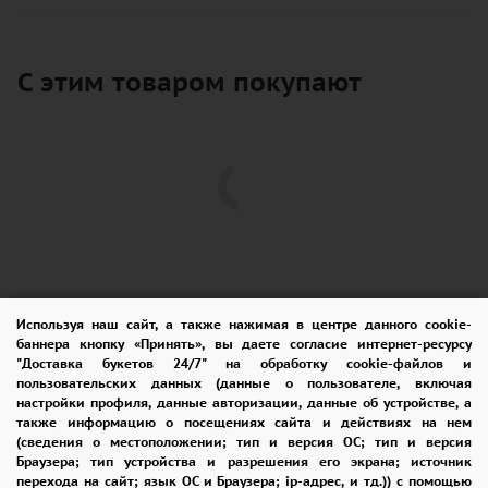
С этим товаром покупают
Используя наш сайт, а также нажимая в центре данного cookie-
баннера кнопку «Принять», вы даете согласие интернет-ресурсу
"Доставка букетов 24/7" на обработку cookie-файлов и
пользовательских данных (данные о пользователе, включая
ПОМОЩЬ
ОПЛАТА
ДОСТАВКА
настройки профиля, данные авторизации, данные об устройстве, а
также информацию о посещениях сайта и действиях на нем
ГАРАНТИИ
КУПОН
ВОЗВРАТ
(сведения о местоположении; тип и версия ОС; тип и версия
Браузера; тип устройства и разрешения его экрана; источник
ОТЗЫВЫ
РЕКОМЕНДАЦИИ
перехода на сайт; язык ОС и Браузера; ip-адрес, и тд.)) с помощью