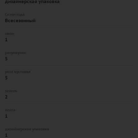
дизайнерская упаковка
Сезон года
Всесезонный
пион
1
ранункулюс
5
роза кустовая
5
зелень
2
лента
1
дизайнерская упаковка
1