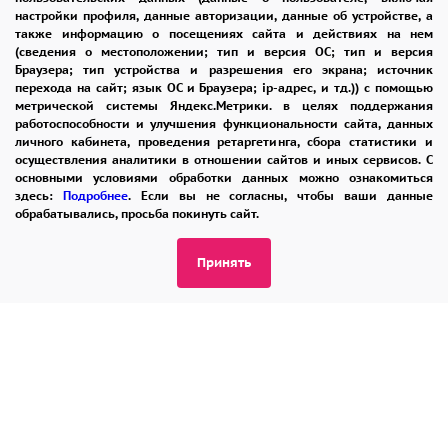
настройки профиля, данные авторизации, данные об устройстве, а
также информацию о посещениях сайта и действиях на нем
8 965 242-37-47
(сведения о местоположении; тип и версия ОС; тип и версия
ЗАКАЗАТЬ ЗВОНОК
Браузера; тип устройства и разрешения его экрана; источник
перехода на сайт; язык ОС и Браузера; ip-адрес, и тд.)) с помощью
метрической системы Яндекс.Метрики. в целях поддержания
admin@buket24delivery.ru
работоспособности и улучшения функциональности сайта, данных
личного кабинета, проведения ретаргетинга, сбора статистики и
ул. Народная д. 8,
осуществления аналитики в отношении сайтов и иных сервисов. С
основными условиями обработки данных можно ознакомиться
возле ТЦ «АТОС»
здесь:
Подробнее
. Если вы не согласны, чтобы ваши данные
обрабатывались, просьба покинуть сайт.
ПОЛИТИКА КОНФИДЕНЦИАЛЬНОСТИ
Принять
2026 © "Доставка цветов в Раменском"
Публичная оферта
Открыть ИП поможет ООО «Банк Точка»