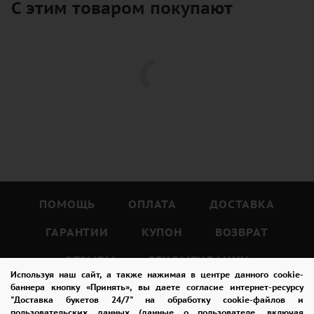
С этим товаром покупают
ПОМОЩЬ
ОПЛАТА
ДОСТАВКА
ГАРАНТИИ
КУПОН
ВОЗВРАТ
ОТЗЫВЫ
РЕКОМЕНДАЦИИ
Используя наш сайт, а также нажимая в центре данного cookie-
КОНТАКТЫ
баннера кнопку «Принять», вы даете согласие интернет-ресурсу
"Доставка букетов 24/7" на обработку cookie-файлов и
пользовательских данных (данные о пользователе, включая