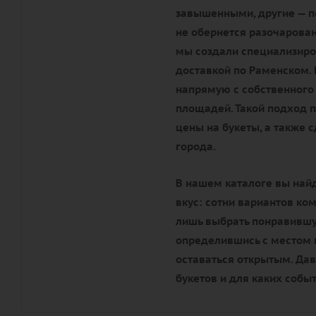
завышенными, другие — по
не обернется разочарова
мы создали специализиро
доставкой по Раменском.
напрямую с собственного 
площадей. Такой подход 
цены на букеты, а также 
города.
В нашем каталоге вы най
вкус: сотни вариантов ко
лишь выбрать понравившую
определившись с местом п
оставаться открытым. Да
букетов и для каких собы