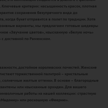
. Ключевые критерии: насыщенность красок, плотная
гарантия сохранения безупречного вида до
, когда букет отправится в полет по традиции. Хотя
люзивные варианты, мы предлагаем готовые шедевры
чное «Звучание цветов», изысканную «Белую ночь»
 с доставкой по Раменском.
важности, достойное королевских почестей. Женские
истают торжественной палитрой – кристальные
, солнечные желтые оттенки. В основе – благородные
изантемы или изысканные орхидеи. Для вашего
имволичные работы из нашей коллекции: страстную
 «Мадонну» или роскошную «Феерию».