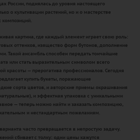
ах России, поднялась до уровня настоящего
олько о культивации растений, но и о мастерстве
 композиций.
живая картина, где каждый элемент играет свою роль:
товых оттенков, изящество форм бутонов, дополнение
и. Такой ансамбль способен передать тончайшие
ата или стать выразительным символом всего
ой красоты — прерогатива профессионалов. Сегодня
редлагает купить букеты, поражающие
едкие сорта цветов, и авторские приемы окрашивания
и натуральные), и эффектная упаковка с уникальными
авное — теперь можно найти и заказать композицию,
ательным и нестандартным пожеланиям.
варианта часто превращается в непростую задачу.
ений сбивает с толку: одни цены кажутся