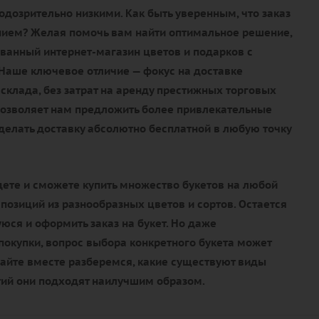
дозрительно низкими. Как быть уверенным, что заказ
нием? Желая помочь вам найти оптимальное решение,
ванный интернет-магазин цветов и подарков с
 Наше ключевое отличие — фокус на доставке
склада, без затрат на аренду престижных торговых
позволяет нам предложить более привлекательные
сделать доставку абсолютно бесплатной в любую точку
дете и сможете купить множество букетов на любой
мпозиций из разнообразных цветов и сортов. Остается
ся и оформить заказ на букет. Но даже
окупки, вопрос выбора конкретного букета может
вайте вместе разберемся, какие существуют виды
тий они подходят наилучшим образом.