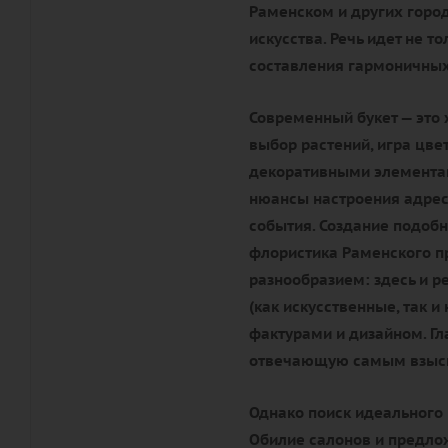
Раменском и других город
искусства. Речь идет не т
составления гармоничных
Современный букет — это 
выбор растений, игра цве
декоративными элементам
нюансы настроения адрес
события. Создание подобн
флористика Раменского п
разнообразием: здесь и р
(как искусственные, так 
фактурами и дизайном. Гл
отвечающую самым взыск
Однако поиск идеального 
Обилие салонов и предлож