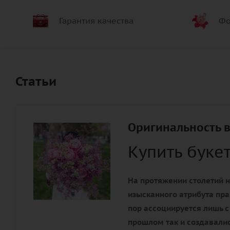
Гарантия качества
Фо
Статьи
Оригинальность в
Купить буке
На протяжении столетий н
изысканного атрибута пра
пор ассоциируется лишь с
прошлом так и создавалис