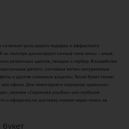
 сочетают роль яркого подарка и эффектного
В их палитре доминируют сочные тона зимы – алые,
нки различных цветов, гвоздик и гербер. Волшебство
изысканные детали: сосновые ветви, натуральные
еты и другие сезонные акценты. Такой букет станет
или офиса. Для новогоднего сюрприза идеальны:
ро», нежное «Скромная улыбка» или глубокое
ти и оформить их доставку можно через поиск на
 букет