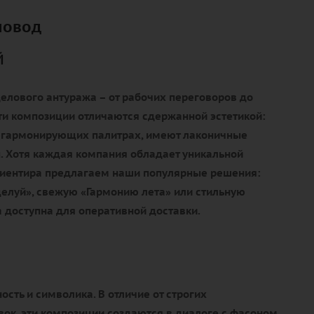
повод
й
елового антуража – от рабочих переговоров до
ти композиции отличаются сдержанной эстетикой:
 гармонирующих палитрах, имеют лаконичные
. Хотя каждая компания обладает уникальной
ориентира предлагаем наши популярные решения:
елуй», свежую «Гармонию лета» или стильную
 доступна для оперативной доставки.
ость и символика. В отличие от строгих
ок, эти композиции создаются в диалоге с фасоном