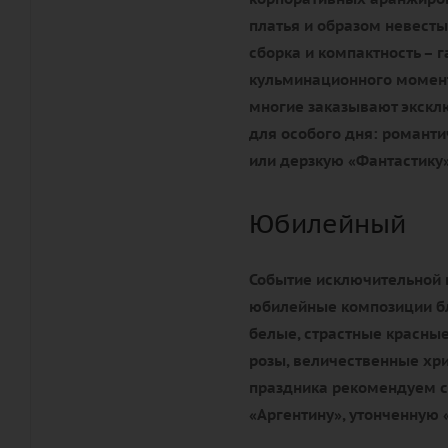
платья и образом невесты
сборка и компактность – 
кульминационного момента
многие заказывают экск
для особого дня: романти
или дерзкую «Фантастику»
Юбилейный
Событие исключительной 
юбилейные композиции бл
белые, страстные красные
розы, величественные хр
праздника рекомендуем с
«Аргентину», утонченную