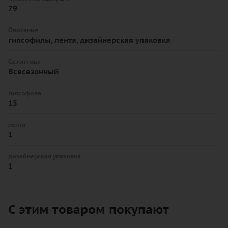
79
Описание
гипсофилы, лента, дизайнерская упаковка
Сезон года
Всесезонный
гипсофила
15
лента
1
дизайнерская упаковка
1
С этим товаром покупают