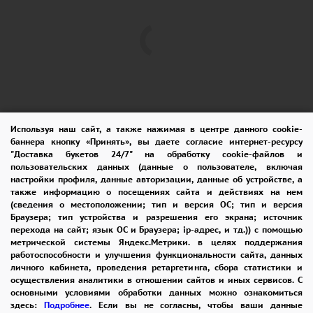
Используя наш сайт, а также нажимая в центре данного cookie-
баннера кнопку «Принять», вы даете согласие интернет-ресурсу
"Доставка букетов 24/7" на обработку cookie-файлов и
пользовательских данных (данные о пользователе, включая
ПОМОЩЬ
ОПЛАТА
ДОСТАВКА
настройки профиля, данные авторизации, данные об устройстве, а
также информацию о посещениях сайта и действиях на нем
ГАРАНТИИ
КУПОН
ВОЗВРАТ
(сведения о местоположении; тип и версия ОС; тип и версия
Браузера; тип устройства и разрешения его экрана; источник
ОТЗЫВЫ
РЕКОМЕНДАЦИИ
перехода на сайт; язык ОС и Браузера; ip-адрес, и тд.)) с помощью
метрической системы Яндекс.Метрики. в целях поддержания
КОНТАКТЫ
работоспособности и улучшения функциональности сайта, данных
личного кабинета, проведения ретаргетинга, сбора статистики и
осуществления аналитики в отношении сайтов и иных сервисов. С
основными условиями обработки данных можно ознакомиться
8 965 242-37-47
здесь:
Подробнее
. Если вы не согласны, чтобы ваши данные