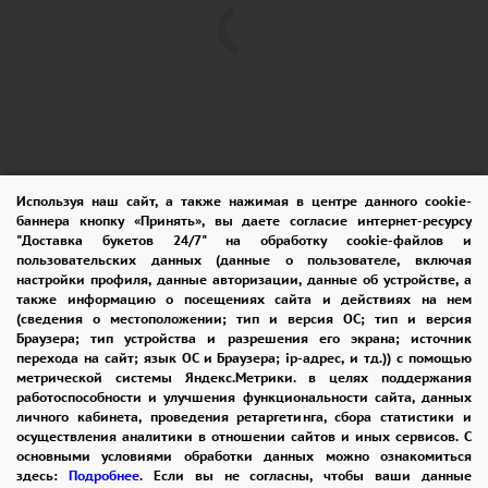
Используя наш сайт, а также нажимая в центре данного cookie-
баннера кнопку «Принять», вы даете согласие интернет-ресурсу
ПОМОЩЬ
ОПЛАТА
ДОСТАВКА
"Доставка букетов 24/7" на обработку cookie-файлов и
пользовательских данных (данные о пользователе, включая
ГАРАНТИИ
КУПОН
ВОЗВРАТ
настройки профиля, данные авторизации, данные об устройстве, а
также информацию о посещениях сайта и действиях на нем
ОТЗЫВЫ
РЕКОМЕНДАЦИИ
(сведения о местоположении; тип и версия ОС; тип и версия
Браузера; тип устройства и разрешения его экрана; источник
перехода на сайт; язык ОС и Браузера; ip-адрес, и тд.)) с помощью
КОНТАКТЫ
метрической системы Яндекс.Метрики. в целях поддержания
работоспособности и улучшения функциональности сайта, данных
личного кабинета, проведения ретаргетинга, сбора статистики и
осуществления аналитики в отношении сайтов и иных сервисов. С
8 965 242-37-47
основными условиями обработки данных можно ознакомиться
здесь:
Подробнее
. Если вы не согласны, чтобы ваши данные
ЗАКАЗАТЬ ЗВОНОК