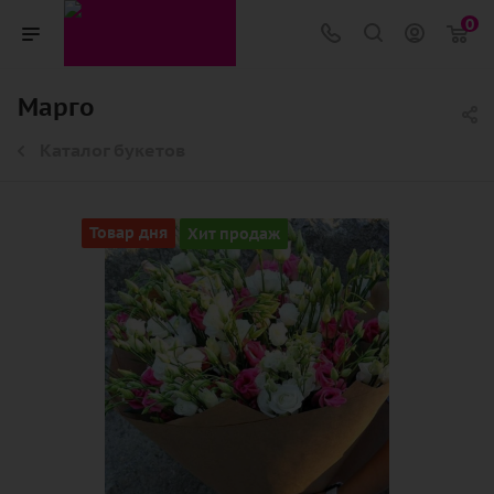
0
Марго
Каталог букетов
Товар дня
Хит продаж