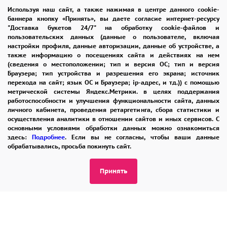
Используя наш сайт, а также нажимая в центре данного cookie-
ОТЗЫВЫ
РЕКОМЕНДАЦИИ
баннера кнопку «Принять», вы даете согласие интернет-ресурсу
"Доставка букетов 24/7" на обработку cookie-файлов и
КОНТАКТЫ
пользовательских данных (данные о пользователе, включая
настройки профиля, данные авторизации, данные об устройстве, а
также информацию о посещениях сайта и действиях на нем
(сведения о местоположении; тип и версия ОС; тип и версия
8 965 242-37-47
Браузера; тип устройства и разрешения его экрана; источник
перехода на сайт; язык ОС и Браузера; ip-адрес, и тд.)) с помощью
ЗАКАЗАТЬ ЗВОНОК
метрической системы Яндекс.Метрики. в целях поддержания
работоспособности и улучшения функциональности сайта, данных
личного кабинета, проведения ретаргетинга, сбора статистики и
admin@buket24delivery.ru
осуществления аналитики в отношении сайтов и иных сервисов. С
основными условиями обработки данных можно ознакомиться
ул. Народная д. 8,
здесь:
Подробнее
. Если вы не согласны, чтобы ваши данные
возле ТЦ «АТОС»
обрабатывались, просьба покинуть сайт.
Принять
ПОЛИТИКА КОНФИДЕНЦИАЛЬНОСТИ
2026 © "Доставка цветов в Раменском"
Публичная оферта