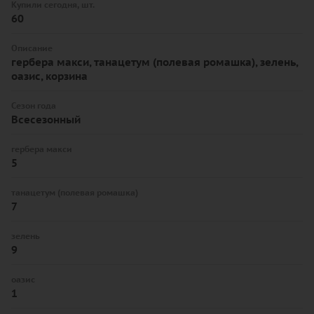
Купили сегодня, шт.
60
Описание
гербера макси, танацетум (полевая ромашка), зелень,
оазис, корзина
Сезон года
Всесезонный
гербера макси
5
танацетум (полевая ромашка)
7
зелень
9
оазис
1