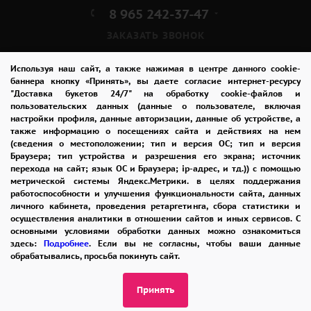
8 965 242-37-47
ЗАКАЗАТЬ ЗВОНОК
admin@buket24delivery.ru
Используя наш сайт, а также нажимая в центре данного cookie-
баннера кнопку «Принять», вы даете согласие интернет-ресурсу
"Доставка букетов 24/7" на обработку cookie-файлов и
ул. Народная д. 8,
пользовательских данных (данные о пользователе, включая
возле ТЦ «АТОС»
настройки профиля, данные авторизации, данные об устройстве, а
также информацию о посещениях сайта и действиях на нем
(сведения о местоположении; тип и версия ОС; тип и версия
ПОЛИТИКА КОНФИДЕНЦИАЛЬНОСТИ
Браузера; тип устройства и разрешения его экрана; источник
перехода на сайт; язык ОС и Браузера; ip-адрес, и тд.)) с помощью
метрической системы Яндекс.Метрики. в целях поддержания
работоспособности и улучшения функциональности сайта, данных
2026 © "Доставка цветов в Раменском"
личного кабинета, проведения ретаргетинга, сбора статистики и
Публичная оферта
осуществления аналитики в отношении сайтов и иных сервисов. С
основными условиями обработки данных можно ознакомиться
Открыть ИП поможет ООО «Банк Точка»
здесь:
Подробнее
. Если вы не согласны, чтобы ваши данные
обрабатывались, просьба покинуть сайт.
Принять