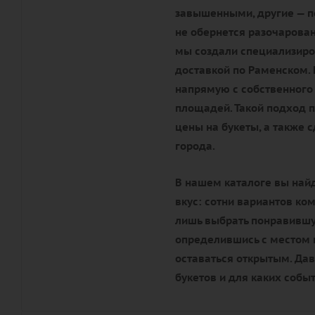
завышенными, другие — по
не обернется разочарова
мы создали специализиро
доставкой по Раменском.
напрямую с собственного 
площадей. Такой подход 
цены на букеты, а также 
города.
В нашем каталоге вы най
вкус: сотни вариантов ко
лишь выбрать понравившую
определившись с местом п
оставаться открытым. Да
букетов и для каких собы