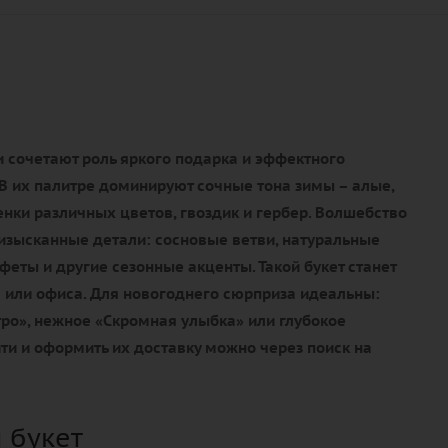
 сочетают роль яркого подарка и эффектного
В их палитре доминируют сочные тона зимы – алые,
нки различных цветов, гвоздик и гербер. Волшебство
изысканные детали: сосновые ветви, натуральные
еты и другие сезонные акценты. Такой букет станет
или офиса. Для новогоднего сюрприза идеальны:
ро», нежное «Скромная улыбка» или глубокое
ти и оформить их доставку можно через поиск на
 букет