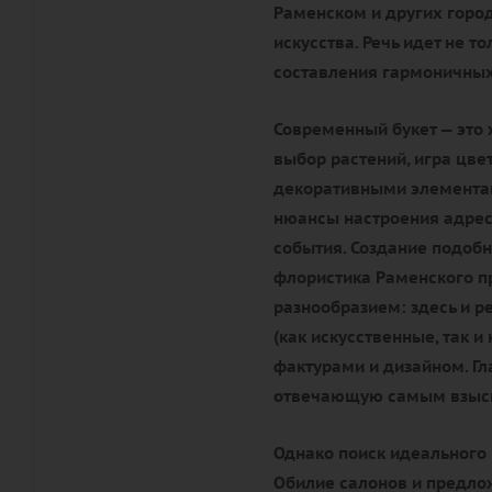
Раменском и других город
искусства. Речь идет не т
составления гармоничных
Современный букет — это 
выбор растений, игра цве
декоративными элементам
нюансы настроения адрес
события. Создание подобн
флористика Раменского п
разнообразием: здесь и р
(как искусственные, так 
фактурами и дизайном. Гл
отвечающую самым взыск
Однако поиск идеального 
Обилие салонов и предлож