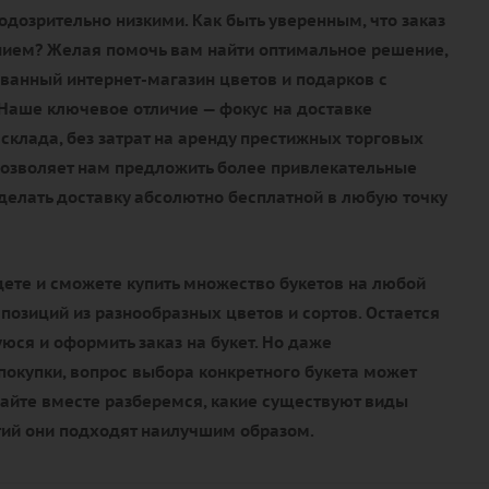
дозрительно низкими. Как быть уверенным, что заказ
нием? Желая помочь вам найти оптимальное решение,
ванный интернет-магазин цветов и подарков с
 Наше ключевое отличие — фокус на доставке
склада, без затрат на аренду престижных торговых
позволяет нам предложить более привлекательные
сделать доставку абсолютно бесплатной в любую точку
дете и сможете купить множество букетов на любой
мпозиций из разнообразных цветов и сортов. Остается
ся и оформить заказ на букет. Но даже
окупки, вопрос выбора конкретного букета может
вайте вместе разберемся, какие существуют виды
тий они подходят наилучшим образом.