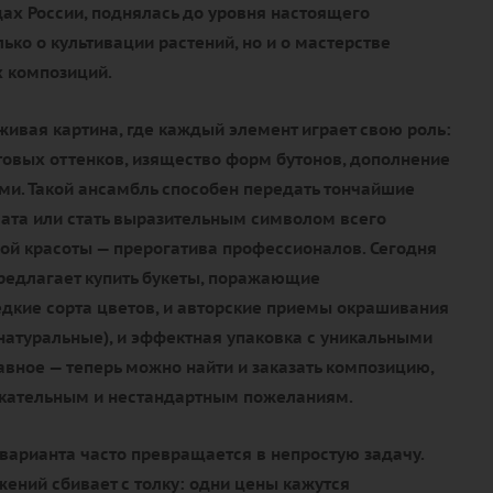
ах России, поднялась до уровня настоящего
олько о культивации растений, но и о мастерстве
 композиций.
живая картина, где каждый элемент играет свою роль:
товых оттенков, изящество форм бутонов, дополнение
и. Такой ансамбль способен передать тончайшие
ата или стать выразительным символом всего
ой красоты — прерогатива профессионалов. Сегодня
редлагает купить букеты, поражающие
едкие сорта цветов, и авторские приемы окрашивания
и натуральные), и эффектная упаковка с уникальными
авное — теперь можно найти и заказать композицию,
ательным и нестандартным пожеланиям.
варианта часто превращается в непростую задачу.
ений сбивает с толку: одни цены кажутся