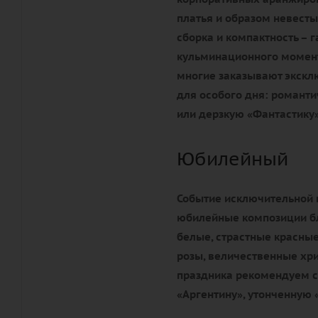
платья и образом невесты
сборка и компактность – 
кульминационного момента
многие заказывают экск
для особого дня: романти
или дерзкую «Фантастику»
Юбилейный
Событие исключительной 
юбилейные композиции бл
белые, страстные красные
розы, величественные хр
праздника рекомендуем с
«Аргентину», утонченную