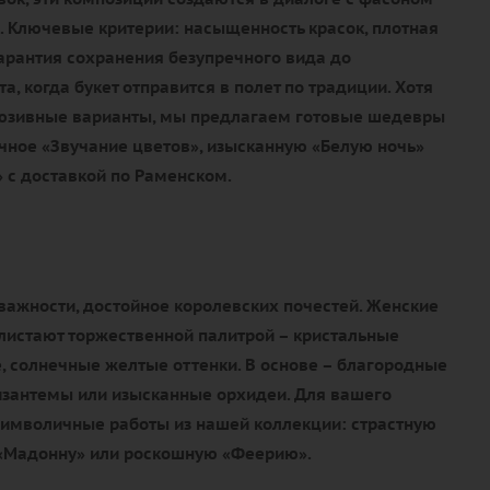
. Ключевые критерии: насыщенность красок, плотная
гарантия сохранения безупречного вида до
, когда букет отправится в полет по традиции. Хотя
люзивные варианты, мы предлагаем готовые шедевры
чное «Звучание цветов», изысканную «Белую ночь»
 с доставкой по Раменском.
важности, достойное королевских почестей. Женские
истают торжественной палитрой – кристальные
, солнечные желтые оттенки. В основе – благородные
изантемы или изысканные орхидеи. Для вашего
имволичные работы из нашей коллекции: страстную
 «Мадонну» или роскошную «Феерию».