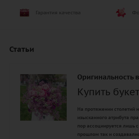
Гарантия качества
Фо
Статьи
Оригинальность в
Купить буке
На протяжении столетий н
изысканного атрибута пра
пор ассоциируется лишь с
прошлом так и создавалис