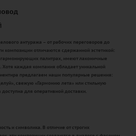
повод
й
елового антуража – от рабочих переговоров до
ти композиции отличаются сдержанной эстетикой:
 гармонирующих палитрах, имеют лаконичные
. Хотя каждая компания обладает уникальной
ориентира предлагаем наши популярные решения:
елуй», свежую «Гармонию лета» или стильную
 доступна для оперативной доставки.
ость и символика. В отличие от строгих
ок, эти композиции создаются в диалоге с фасоном