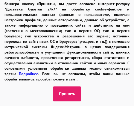
КОНТАКТЫ
баннера кнопку «Принять», вы даете согласие интернет-ресурсу
"Доставка букетов 24/7" на обработку cookie-файлов и
пользовательских данных (данные о пользователе, включая
настройки профиля, данные авторизации, данные об устройстве, а
также информацию о посещениях сайта и действиях на нем
8 965 242-37-47
(сведения о местоположении; тип и версия ОС; тип и версия
ЗАКАЗАТЬ ЗВОНОК
Браузера; тип устройства и разрешения его экрана; источник
перехода на сайт; язык ОС и Браузера; ip-адрес, и тд.)) с помощью
метрической системы Яндекс.Метрики. в целях поддержания
admin@buket24delivery.ru
работоспособности и улучшения функциональности сайта, данных
личного кабинета, проведения ретаргетинга, сбора статистики и
ул. Народная д. 8,
осуществления аналитики в отношении сайтов и иных сервисов. С
основными условиями обработки данных можно ознакомиться
возле ТЦ «АТОС»
здесь:
Подробнее
. Если вы не согласны, чтобы ваши данные
обрабатывались, просьба покинуть сайт.
ПОЛИТИКА КОНФИДЕНЦИАЛЬНОСТИ
Принять
2026 © "Доставка цветов в Раменском"
Публичная оферта
Открыть ИП поможет ООО «Банк Точка»