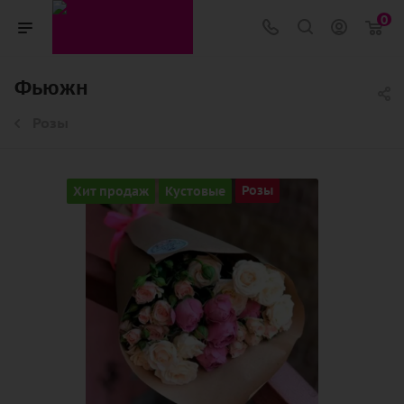
0
Фьюжн
Розы
Хит продаж
Кустовые
Розы