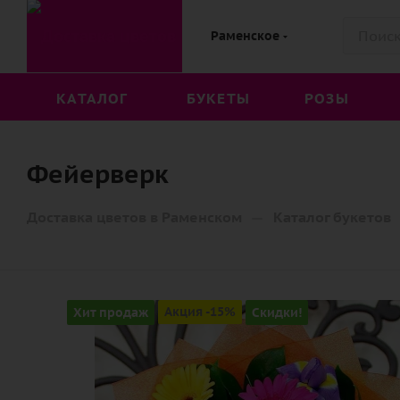
Раменское
КАТАЛОГ
БУКЕТЫ
РОЗЫ
Фейерверк
—
Доставка цветов в Раменском
Каталог букетов
Хит продаж
Акция -15%
Скидки!