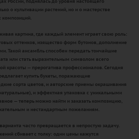
ах России, поднялась до уровня настоящего
олько о культивации растений, но и о мастерстве
 композиций.
живая картина, где каждый элемент играет свою роль:
товых оттенков, изящество форм бутонов, дополнение
и. Такой ансамбль способен передать тончайшие
ата или стать выразительным символом всего
ой красоты — прерогатива профессионалов. Сегодня
редлагает купить букеты, поражающие
едкие сорта цветов, и авторские приемы окрашивания
и натуральные), и эффектная упаковка с уникальными
авное — теперь можно найти и заказать композицию,
ательным и нестандартным пожеланиям.
варианта часто превращается в непростую задачу.
ений сбивает с толку: одни цены кажутся