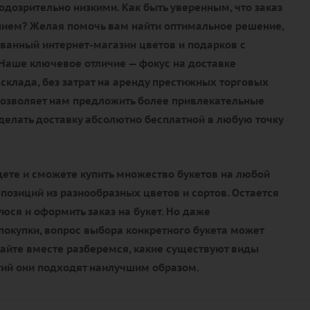
дозрительно низкими. Как быть уверенным, что заказ
нием? Желая помочь вам найти оптимальное решение,
ванный интернет-магазин цветов и подарков с
 Наше ключевое отличие — фокус на доставке
склада, без затрат на аренду престижных торговых
позволяет нам предложить более привлекательные
сделать доставку абсолютно бесплатной в любую точку
дете и сможете купить множество букетов на любой
мпозиций из разнообразных цветов и сортов. Остается
ся и оформить заказ на букет. Но даже
окупки, вопрос выбора конкретного букета может
вайте вместе разберемся, какие существуют виды
тий они подходят наилучшим образом.