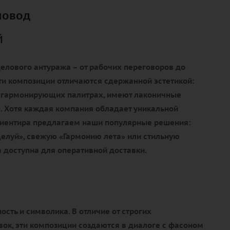
повод
й
елового антуража – от рабочих переговоров до
ти композиции отличаются сдержанной эстетикой:
 гармонирующих палитрах, имеют лаконичные
. Хотя каждая компания обладает уникальной
ориентира предлагаем наши популярные решения:
елуй», свежую «Гармонию лета» или стильную
 доступна для оперативной доставки.
ость и символика. В отличие от строгих
ок, эти композиции создаются в диалоге с фасоном