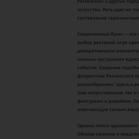
Раменском и других город
искусства. Речь идет не т
составления гармоничных
Современный букет — это 
выбор растений, игра цве
декоративными элементам
нюансы настроения адрес
события. Создание подобн
флористика Раменского п
разнообразием: здесь и р
(как искусственные, так 
фактурами и дизайном. Гл
отвечающую самым взыск
Однако поиск идеального 
Обилие салонов и предлож