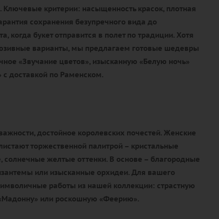
. Ключевые критерии: насыщенность красок, плотная
гарантия сохранения безупречного вида до
, когда букет отправится в полет по традиции. Хотя
люзивные варианты, мы предлагаем готовые шедевры
чное «Звучание цветов», изысканную «Белую ночь»
 с доставкой по Раменском.
важности, достойное королевских почестей. Женские
истают торжественной палитрой – кристальные
, солнечные желтые оттенки. В основе – благородные
изантемы или изысканные орхидеи. Для вашего
имволичные работы из нашей коллекции: страстную
 «Мадонну» или роскошную «Феерию».