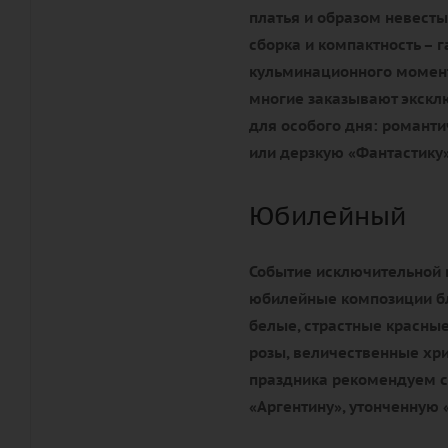
платья и образом невесты
сборка и компактность – 
кульминационного момента
многие заказывают экск
для особого дня: романти
или дерзкую «Фантастику»
Юбилейный
Событие исключительной 
юбилейные композиции бл
белые, страстные красные
розы, величественные хр
праздника рекомендуем с
«Аргентину», утонченную