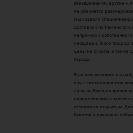
завышенными, другие — по
не обернется разочарова
мы создали специализиро
доставкой по Раменском.
напрямую с собственного 
площадей. Такой подход 
цены на букеты, а также 
города.
В нашем каталоге вы най
вкус: сотни вариантов ко
лишь выбрать понравившую
определившись с местом п
оставаться открытым. Да
букетов и для каких собы