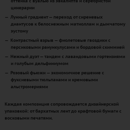
оттенка с вуалью из эвкалипта и серебристой
цинерарии
Лунный градиент
— переход от сиреневых
диантусов к белоснежным матиоллам и дымчатому
эустому
Контрастный взрыв
— фиолетовые гвоздики с
персиковыми ранункулусами и бордовой скиммией
Нежный дуэт
— тандем с лавандовыми гортензиями
и голубым дельфиниумом
Розовый фьюжн
— экономичное решение с
фуксиевыми тюльпанами и кремовыми
альстромериями
Каждая композиция сопровождается дизайнерской
упаковкой: от бархатных лент до крафтовой бумаги с
восковыми печатями.