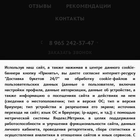
ОТЗЫВЫ
РЕКОМЕНДАЦИИ
КОНТАКТЫ
8 965 242-37-47
ЗАКАЗАТЬ ЗВОНОК
admin@buket24delivery.ru
Используя наш сайт, а также нажимая в центре данного cookie-
баннера кнопку «Принять», вы даете согласие интернет-ресурсу
"Доставка букетов 24/7" на обработку cookie-файлов и
ул. Народная д. 8,
пользовательских данных (данные о пользователе, включая
возле ТЦ «АТОС»
настройки профиля, данные авторизации, данные об устройстве, а
также информацию о посещениях сайта и действиях на нем
(сведения о местоположении; тип и версия ОС; тип и версия
ПОЛИТИКА КОНФИДЕНЦИАЛЬНОСТИ
Браузера; тип устройства и разрешения его экрана; источник
перехода на сайт; язык ОС и Браузера; ip-адрес, и тд.)) с помощью
метрической системы Яндекс.Метрики. в целях поддержания
работоспособности и улучшения функциональности сайта, данных
2026 © "Доставка цветов в Раменском"
личного кабинета, проведения ретаргетинга, сбора статистики и
Публичная оферта
осуществления аналитики в отношении сайтов и иных сервисов. С