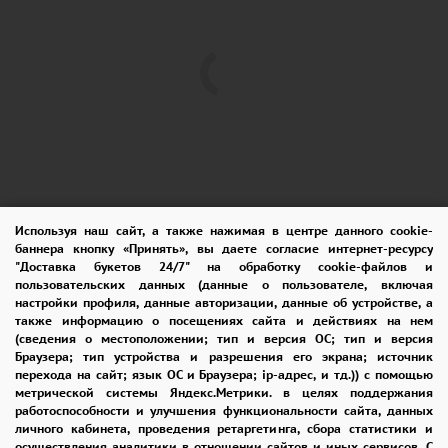
Используя наш сайт, а также нажимая в центре данного cookie-
баннера кнопку «Принять», вы даете согласие интернет-ресурсу
ПОМОЩЬ
ОПЛАТА
ДОСТАВКА
"Доставка букетов 24/7" на обработку cookie-файлов и
пользовательских данных (данные о пользователе, включая
ГАРАНТИИ
КУПОН
ВОЗВРАТ
настройки профиля, данные авторизации, данные об устройстве, а
также информацию о посещениях сайта и действиях на нем
ОТЗЫВЫ
РЕКОМЕНДАЦИИ
(сведения о местоположении; тип и версия ОС; тип и версия
Браузера; тип устройства и разрешения его экрана; источник
перехода на сайт; язык ОС и Браузера; ip-адрес, и тд.)) с помощью
КОНТАКТЫ
метрической системы Яндекс.Метрики. в целях поддержания
работоспособности и улучшения функциональности сайта, данных
личного кабинета, проведения ретаргетинга, сбора статистики и
осуществления аналитики в отношении сайтов и иных сервисов. С