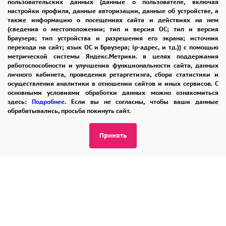
пользовательских данных (данные о пользователе, включая
настройки профиля, данные авторизации, данные об устройстве, а
также информацию о посещениях сайта и действиях на нем
8 965 242-37-47
(сведения о местоположении; тип и версия ОС; тип и версия
ЗАКАЗАТЬ ЗВОНОК
Браузера; тип устройства и разрешения его экрана; источник
перехода на сайт; язык ОС и Браузера; ip-адрес, и тд.)) с помощью
метрической системы Яндекс.Метрики. в целях поддержания
admin@buket24delivery.ru
работоспособности и улучшения функциональности сайта, данных
личного кабинета, проведения ретаргетинга, сбора статистики и
ул. Народная д. 8,
осуществления аналитики в отношении сайтов и иных сервисов. С
основными условиями обработки данных можно ознакомиться
возле ТЦ «АТОС»
здесь:
Подробнее
. Если вы не согласны, чтобы ваши данные
обрабатывались, просьба покинуть сайт.
ПОЛИТИКА КОНФИДЕНЦИАЛЬНОСТИ
Принять
2026 © "Доставка цветов в Раменском"
Публичная оферта
Открыть ИП поможет ООО «Банк Точка»