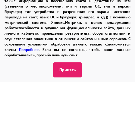
также информацию о посещениях сайта и действиях на нем
8 965 242-37-47
(сведения о местоположении; тип и версия ОС; тип и версия
ЗАКАЗАТЬ ЗВОНОК
Браузера; тип устройства и разрешения его экрана; источник
перехода на сайт; язык ОС и Браузера; ip-адрес, и тд.)) с помощью
метрической системы Яндекс.Метрики. в целях поддержания
admin@buket24delivery.ru
работоспособности и улучшения функциональности сайта, данных
личного кабинета, проведения ретаргетинга, сбора статистики и
ул. Народная д. 8,
осуществления аналитики в отношении сайтов и иных сервисов. С
основными условиями обработки данных можно ознакомиться
возле ТЦ «АТОС»
здесь:
Подробнее
. Если вы не согласны, чтобы ваши данные
обрабатывались, просьба покинуть сайт.
ПОЛИТИКА КОНФИДЕНЦИАЛЬНОСТИ
Принять
2026 © "Доставка цветов в Раменском"
Публичная оферта
Открыть ИП поможет ООО «Банк Точка»