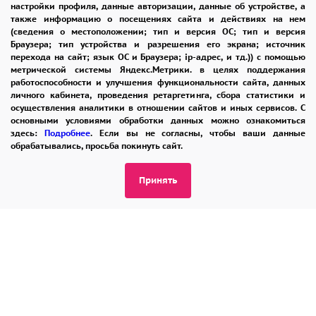
настройки профиля, данные авторизации, данные об устройстве, а
также информацию о посещениях сайта и действиях на нем
8 965 242-37-47
(сведения о местоположении; тип и версия ОС; тип и версия
ЗАКАЗАТЬ ЗВОНОК
Браузера; тип устройства и разрешения его экрана; источник
перехода на сайт; язык ОС и Браузера; ip-адрес, и тд.)) с помощью
метрической системы Яндекс.Метрики. в целях поддержания
admin@buket24delivery.ru
работоспособности и улучшения функциональности сайта, данных
личного кабинета, проведения ретаргетинга, сбора статистики и
ул. Народная д. 8,
осуществления аналитики в отношении сайтов и иных сервисов. С
основными условиями обработки данных можно ознакомиться
возле ТЦ «АТОС»
здесь:
Подробнее
. Если вы не согласны, чтобы ваши данные
обрабатывались, просьба покинуть сайт.
ПОЛИТИКА КОНФИДЕНЦИАЛЬНОСТИ
Принять
2026 © "Доставка цветов в Раменском"
Публичная оферта
Открыть ИП поможет ООО «Банк Точка»