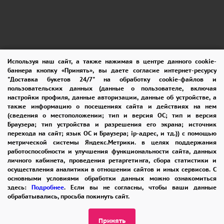
Используя наш сайт, а также нажимая в центре данного cookie-
баннера кнопку «Принять», вы даете согласие интернет-ресурсу
ПОМОЩЬ
ОПЛАТА
ДОСТАВКА
"Доставка букетов 24/7" на обработку cookie-файлов и
пользовательских данных (данные о пользователе, включая
ГАРАНТИИ
КУПОН
ВОЗВРАТ
настройки профиля, данные авторизации, данные об устройстве, а
также информацию о посещениях сайта и действиях на нем
ОТЗЫВЫ
РЕКОМЕНДАЦИИ
(сведения о местоположении; тип и версия ОС; тип и версия
Браузера; тип устройства и разрешения его экрана; источник
перехода на сайт; язык ОС и Браузера; ip-адрес, и тд.)) с помощью
КОНТАКТЫ
метрической системы Яндекс.Метрики. в целях поддержания
работоспособности и улучшения функциональности сайта, данных
личного кабинета, проведения ретаргетинга, сбора статистики и
осуществления аналитики в отношении сайтов и иных сервисов. С
8 965 242-37-47
основными условиями обработки данных можно ознакомиться
здесь:
Подробнее
. Если вы не согласны, чтобы ваши данные
ЗАКАЗАТЬ ЗВОНОК
обрабатывались, просьба покинуть сайт.
admin@buket24delivery.ru
Принять