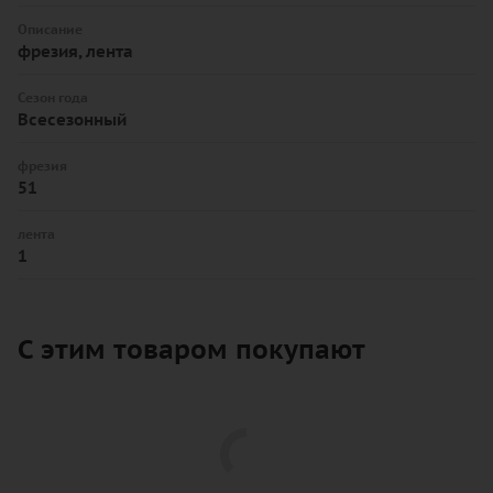
Описание
фрезия, лента
Сезон года
Всесезонный
фрезия
51
лента
1
С этим товаром покупают