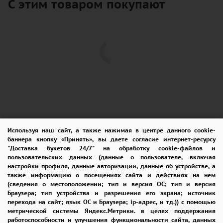
С этим товаром покупают
Используя наш сайт, а также нажимая в центре данного cookie-
баннера кнопку «Принять», вы даете согласие интернет-ресурсу
ПОМОЩЬ
ОПЛАТА
ДОСТАВКА
"Доставка букетов 24/7" на обработку cookie-файлов и
пользовательских данных (данные о пользователе, включая
ГАРАНТИИ
КУПОН
ВОЗВРАТ
настройки профиля, данные авторизации, данные об устройстве, а
также информацию о посещениях сайта и действиях на нем
ОТЗЫВЫ
РЕКОМЕНДАЦИИ
(сведения о местоположении; тип и версия ОС; тип и версия
Браузера; тип устройства и разрешения его экрана; источник
перехода на сайт; язык ОС и Браузера; ip-адрес, и тд.)) с помощью
КОНТАКТЫ
метрической системы Яндекс.Метрики. в целях поддержания
работоспособности и улучшения функциональности сайта, данных