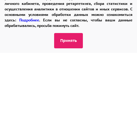
личного кабинета, проведения ретаргетинга, сбора статистики и
осуществления аналитики в отношении сайтов и иных сервисов. С
8 965 242-37-47
основными условиями обработки данных можно ознакомиться
здесь:
Подробнее
. Если вы не согласны, чтобы ваши данные
ЗАКАЗАТЬ ЗВОНОК
обрабатывались, просьба покинуть сайт.
admin@buket24delivery.ru
Принять
ул. Народная д. 8,
возле ТЦ «АТОС»
ПОЛИТИКА КОНФИДЕНЦИАЛЬНОСТИ
2026 © "Доставка цветов в Раменском"
Публичная оферта
Открыть ИП поможет ООО «Банк Точка»