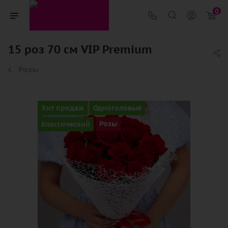
0
15 роз 70 см VIP Premium
Розы
Хит продаж
Одноголовые
Классический
Розы