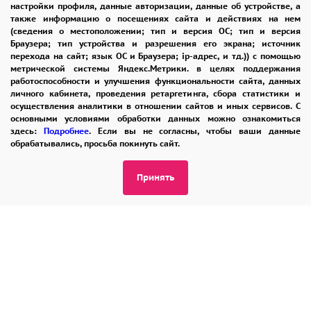
настройки профиля, данные авторизации, данные об устройстве, а
также информацию о посещениях сайта и действиях на нем
8 965 242-37-47
(сведения о местоположении; тип и версия ОС; тип и версия
ЗАКАЗАТЬ ЗВОНОК
Браузера; тип устройства и разрешения его экрана; источник
перехода на сайт; язык ОС и Браузера; ip-адрес, и тд.)) с помощью
метрической системы Яндекс.Метрики. в целях поддержания
admin@buket24delivery.ru
работоспособности и улучшения функциональности сайта, данных
личного кабинета, проведения ретаргетинга, сбора статистики и
ул. Народная д. 8,
осуществления аналитики в отношении сайтов и иных сервисов. С
основными условиями обработки данных можно ознакомиться
возле ТЦ «АТОС»
здесь:
Подробнее
. Если вы не согласны, чтобы ваши данные
обрабатывались, просьба покинуть сайт.
ПОЛИТИКА КОНФИДЕНЦИАЛЬНОСТИ
Принять
2026 © "Доставка цветов в Раменском"
Публичная оферта
Открыть ИП поможет ООО «Банк Точка»