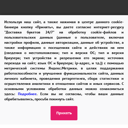
Используя наш сайт, а также нажимая в центре данного cookie-
баннера кнопку «Принять», вы даете согласие интернет-ресурсу
"Доставка букетов 24/7" на обработку cookie-файлов и
пользовательских данных (данные о пользователе, включая
настройки профиля, данные авторизации, данные об устройстве, а
также информацию о посещениях сайта и действиях на нем
(сведения о местоположении; тип и версия ОС; тип и версия
Браузера; тип устройства и разрешения его экрана; источник
перехода на сайт; язык ОС и Браузера; ip-адрес, и тд.)) с помощью
ПОМОЩЬ
ОПЛАТА
ДОСТАВКА
метрической системы Яндекс.Метрики. в целях поддержания
работоспособности и улучшения функциональности сайта, данных
ГАРАНТИИ
КУПОН
ВОЗВРАТ
личного кабинета, проведения ретаргетинга, сбора статистики и
осуществления аналитики в отношении сайтов и иных сервисов. С
ОТЗЫВЫ
РЕКОМЕНДАЦИИ
основными условиями обработки данных можно ознакомиться
здесь:
Подробнее
. Если вы не согласны, чтобы ваши данные
обрабатывались, просьба покинуть сайт.
КОНТАКТЫ
Принять
8 965 242-37-47