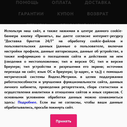
качества, чтобы покупатель получил только
ПОМОЩЬ
ОПЛАТА
ДОСТАВКА
самые лучшие и свежие цветы.
ГАРАНТИИ
КУПОН
ВОЗВРАТ
ОТЗЫВЫ
РЕКОМЕНДАЦИИ
Букет из 15 красных кенийских роз – это не
Используя наш сайт, а также нажимая в центре данного cookie-
просто красивый подарок, но и символ
КОНТАКТЫ
баннера кнопку «Принять», вы даете согласие интернет-ресурсу
"Доставка букетов 24/7" на обработку cookie-файлов и
искренних чувств.
пользовательских данных (данные о пользователе, включая
Такой букет подходит для любого
настройки профиля, данные авторизации, данные об устройстве, а
также информацию о посещениях сайта и действиях на нем
8 965 242-37-47
торжественного случая: свадьбы,
(сведения о местоположении; тип и версия ОС; тип и версия
ЗАКАЗАТЬ ЗВОНОК
Браузера; тип устройства и разрешения его экрана; источник
годовщины, дня рождения, 8 Марта и других
перехода на сайт; язык ОС и Браузера; ip-адрес, и тд.)) с помощью
праздников.
метрической системы Яндекс.Метрики. в целях поддержания
admin@buket24delivery.ru
работоспособности и улучшения функциональности сайта, данных
Красные розы также могут быть подарены
личного кабинета, проведения ретаргетинга, сбора статистики и
ул. Народная д. 8,
осуществления аналитики в отношении сайтов и иных сервисов. С
просто так, без повода, чтобы выразить свою
основными условиями обработки данных можно ознакомиться
возле ТЦ «АТОС»
любовь и заботу.
здесь:
Подробнее
. Если вы не согласны, чтобы ваши данные
обрабатывались, просьба покинуть сайт.
ПОЛИТИКА КОНФИДЕНЦИАЛЬНОСТИ
Красные розы – это не только символ любви,
Принять