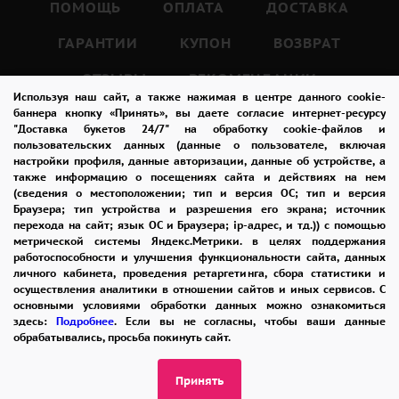
ПОМОЩЬ
ОПЛАТА
ДОСТАВКА
ГАРАНТИИ
КУПОН
ВОЗВРАТ
ОТЗЫВЫ
РЕКОМЕНДАЦИИ
Используя наш сайт, а также нажимая в центре данного cookie-
КОНТАКТЫ
баннера кнопку «Принять», вы даете согласие интернет-ресурсу
"Доставка букетов 24/7" на обработку cookie-файлов и
пользовательских данных (данные о пользователе, включая
настройки профиля, данные авторизации, данные об устройстве, а
также информацию о посещениях сайта и действиях на нем
8 965 242-37-47
(сведения о местоположении; тип и версия ОС; тип и версия
ЗАКАЗАТЬ ЗВОНОК
Браузера; тип устройства и разрешения его экрана; источник
перехода на сайт; язык ОС и Браузера; ip-адрес, и тд.)) с помощью
метрической системы Яндекс.Метрики. в целях поддержания
admin@buket24delivery.ru
работоспособности и улучшения функциональности сайта, данных
личного кабинета, проведения ретаргетинга, сбора статистики и
ул. Народная д. 8,
осуществления аналитики в отношении сайтов и иных сервисов. С
основными условиями обработки данных можно ознакомиться
возле ТЦ «АТОС»
здесь:
Подробнее
. Если вы не согласны, чтобы ваши данные
обрабатывались, просьба покинуть сайт.
ПОЛИТИКА КОНФИДЕНЦИАЛЬНОСТИ
Принять