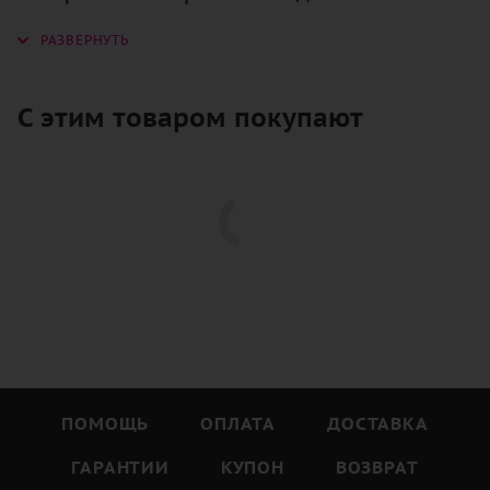
для тех, кто хочет порадовать свою вторую
половинку или поздравить близкого
человека с особенным событием.
С этим товаром покупают
Каждый цветок в этом букете - настоящий
шедевр природы.
Фиолетовый цвет символизирует роскошь,
тайну и магию.
Он придает букету загадочности и интриги,
что делает его неповторимым.
Кроме того, букет из 101 розы - это не
только красивый, но и очень щедрый
ПОМОЩЬ
ОПЛАТА
ДОСТАВКА
подарок.
ГАРАНТИИ
КУПОН
ВОЗВРАТ
Он говорит о том, что вы цените и любите